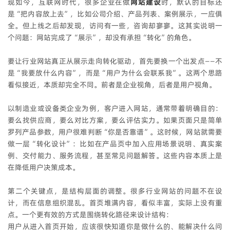
现如今，互联网时代，很多企业在做
网站建设
时，默认的目标还
是“把内容放上去”，比如公司介绍、产品列表、案例展示，一应俱
全。但上线之后却发现，访问有一些，咨询却寥寥。这其实说明一
个问题：网站完成了“展示”，却没有承担“转化”的角色。
要让行业网站真正从展示走向转化驱动，首先要换一个出发点——不
是“我要放什么内容”，而是“用户为什么会联系我”。这两个思路
看似接近，本质却完全不同。前者是企业视角，后者是用户视角。
以制造业或设备类企业为例，客户进入网站，通常带着明确目的：
要么找供应商，要么对比方案，要么评估实力。如果页面只是简单
罗列产品参数，用户很难判断“你是否靠谱”。这时候，网站就需要
做一层“转化设计”：比如在产品页中加入应用场景说明、真实案
例、交付能力、服务流程，甚至常见问题解答。这些内容本质上是
在降低用户决策成本。
第二个关键点，是结构层面的调整。很多行业网站的问题不在设
计，而在信息组织混乱。首页堆满内容，看似丰富，实际上没有重
点。一个更有效的方式是围绕转化路径来设计结构：
用户从进入首页开始，应该很快知道你是做什么的、能解决什么问