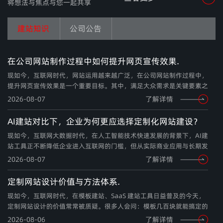
将想法与焦点与您一起共享
建站知识
公司公告
在公司网站制作过程中如何提升网页宣传效果.
现如今，互联网时代，网站运用越来越广泛，在公司网站制作过程中，
提升网页宣传效果是一个重要目标。其中，满足大众需求是关键要素之
一。所谓大众需求，从美学角度而言，是指大众普遍认可的 “美观” 标
2026-08-07
了解详情
准。例如，在多媒体网页设计方面，可添加诸如绿叶植物或者优雅线条
等元素。
AI建站对比下，企业为何更应选择定制化网站建设？
现如今，互联网大数据时代，在人工智能技术快速发展的背景下，AI建
站工具正不断降低企业进入互联网的门槛，但从实际商业应用与长期发
展角度来看，越来越多的企业依然倾向于选择定制化网站建设。
2026-08-07
了解详情
定制网站设计价值与方法体系.
现如今，互联网时代，在模板建站、SaaS 建站工具日益普及的今天，
定制网站设计的价值常常被质疑。很多人会问：模板几百块就能搞定的
事，为什么要花几万甚至几十万做定制？
2026-08-06
了解详情