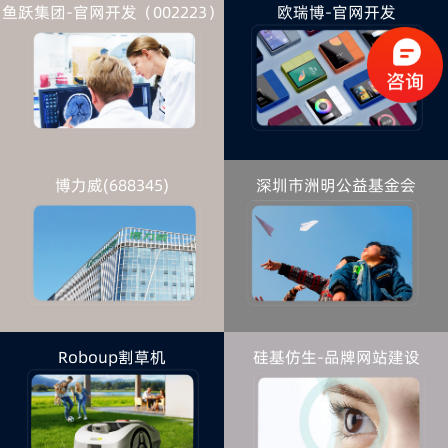
鱼跃集团-官网开发（002223）
欧瑞博-官网开发
博力威(688345)
深圳市洲明公益基金会
（300232）
Roboup割草机
硅基仿生-品牌网站建设