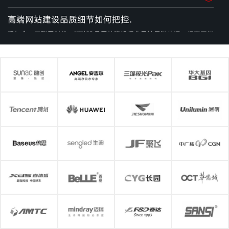
高端网站建设品质细节如何把控.
现如今，互联网时代，"高端" 是网站建设行业里被用滥的词，但真正能
做到高端水准的项目少之又少。很多人对高端的理解停留在 "视觉好看"
层面，实际上高端是一种系统性的品质体现 —— 从像素级的视觉精准，
2026-08-06
了解详情
网站建设公司哪家好从业十年真心话.
现如今互联网时代，经常有人问我，网站建设公司哪家好？说实话，这
个问题我每次都得犹豫一下。不是因为我不知道答案，而是因为这个问
题本身就问错了。在这个行业干了十年，见过大大小小上百家建站公
2026-08-05
了解详情
司，我可以很明确地说：没有绝对的 "哪家好"，只有 "哪家跟你的需求
匹配"。但这不代表没有判断标准，今天就说点行业里没人愿意讲的真
企业网站建设如何突破同质化实现价值升级.
心话。
很多中小企业的网站沦为“摆设式官网”，核心原因就是设计思维本末
倒置。市面上多数模板化建站、流水线设计，只追求视觉统一、样式精
美，完全套用通用模板，没有结合企业行业属性、业务产品、客户群体
2026-08-05
了解详情
做定制化设计打磨。传统设计模式下，