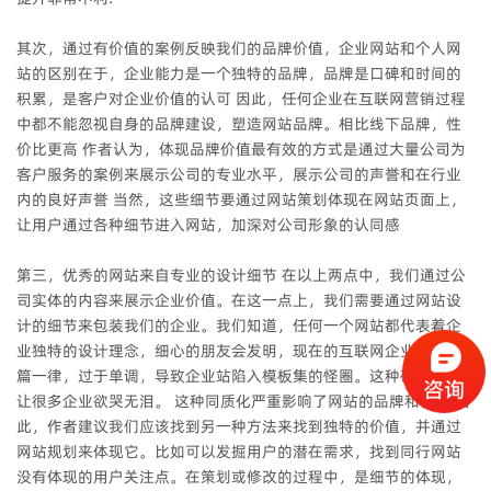
其次，通过有价值的案例反映我们的品牌价值，企业网站和个人网
站的区别在于，企业能力是一个独特的品牌，品牌是口碑和时间的
积累，是客户对企业价值的认可 因此，任何企业在互联网营销过程
中都不能忽视自身的品牌建设，塑造网站品牌。相比线下品牌，性
价比更高 作者认为，体现品牌价值最有效的方式是通过大量公司为
客户服务的案例来展示公司的专业水平，展示公司的声誉和在行业
内的良好声誉 当然，这些细节要通过网站策划体现在网站页面上，
让用户通过各种细节进入网站，加深对公司形象的认同感
第三，优秀的网站来自专业的设计细节 在以上两点中，我们通过公
司实体的内容来展示企业价值。在这一点上，我们需要通过网站设
计的细节来包装我们的企业。我们知道，任何一个网站都代表着企
业独特的设计理念，细心的朋友会发明，现在的互联网企业网站千
篇一律，过于单调，导致企业站陷入模板集的怪圈。这种碰撞现象
让很多企业欲哭无泪。 这种同质化严重影响了网站的品牌和价值 因
此，作者建议我们应该找到另一种方法来找到独特的价值，并通过
网站规划来体现它。比如可以发掘用户的潜在需求，找到同行网站
没有体现的用户关注点。在策划或修改的过程中，是细节的体现，