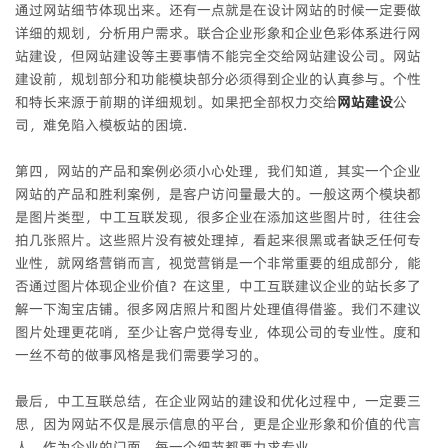
通过网站细节体现出来。还有一点就是在设计网站的时候一定要做
详细的规划，分析用户需求。联合企业形象和企业色彩体系进行网
站建设，但网站建设等主要事情不能完全交给网站建设公司。网站
建设前，规划部分和功能模块部分必须得到企业的认真参与。个性
和特长来源于前期的详细规划。如果把全部权力交给
网站建设
公
司，难免陷入模板站的困境.
第四，网站的产品和案例必须小心处理，我们知道，其实一个企业
网站的产品和胜利案例，是客户访问量最大的。一般这两个模块都
是图片类型，中工互联发现，很多企业在添加这些图片时，往往会
拍几张照片。这些照片没有被处理掉，看起来很黑或者缺乏任何专
业性，就网络营销而言，视觉营销是一个非常重要的组成部分，能
否通过图片体现企业价值？在这里，中工互联建议企业的站长多了
解一下淘宝店铺。很多网店照片和图片处理值得借鉴。我们不建议
图片处理更花哨，至少让客户觉得专业，体现公司的专业性。度和
一丝不苟的做事风格是我们需要学习的。
最后，中工互联总结，在企业网站的建设和优化过程中，一定要三
思，因为网站不仅是展示信息的平台，更是企业形象和价值的代言
人，作为企业的门面，每一个细节都要力求专业。