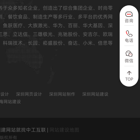
务于众多知名企业，创造出了综合集团企业、时尚零
训、餐饮食品、制造生产等多行业、多平台的优秀网
咨询
、鱼跃医疗、大族激光、华为、百丽、华大基因、深
三思、立达信、三雄极光、兆驰股份、安吉尔、欧瑞
电话
、科瑞技术、长园、崧盛股份、奋达、小米、倍思等
微信
TOP
站设计
深圳网页设计
深圳网站制作
深圳网站建设
海网站建设
建网站就找中工互联 |
网站建设地图
014版权所有