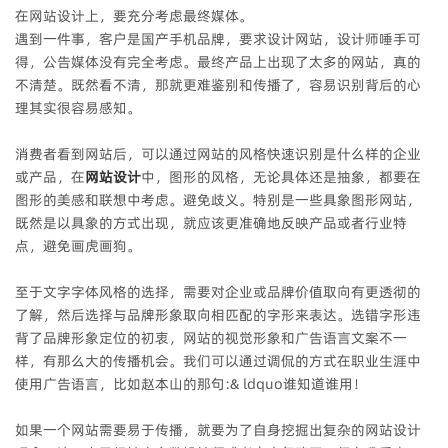
在网站设计上，要充分考虑最终媒体。
遇到一件事，客户是国产手机品牌，要求设计网站，设计师唾手可
得，公告媒体没有完全考虑。最终产品上出现了太多的网站，真的
不清楚。既然看不清，那就更难鉴别和传播了，容易识别背后的心
理其实很容易感知。
消费者看到网站后，可以通过网站的风格快速识别是什么样的企业
或产品，在
网站设计
中，图形的风格，无论具体还是抽象，都要在
图形的美感和联想中考虑。避免歧义。特别是一些具象图形网站，
既然是以具象的方式出现，就应该更准确地反映产品或者行业特
点，避免画虎画狗。
至于文字字体风格的选择，需要对企业或品牌价值取向有更透彻的
了解，然后选择与品牌形象取向相匹配的字形来表达。选错字形违
背了品牌形象定位的初衷，
网站的视觉形象和广告语言文案不一
样，有那么大的传播机会。我们可以通过调侃的方式在职业生涯中
使用广告语言，比如赵本山的那句:& ldquo谁知道谁用！
如果一个网站需要易于传播，就要为了自身挖掘出复杂的网站设计