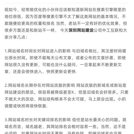
现如今，经常做优化的小伙伴应该都知道新网站在搜索引擎眼里的
地位很低，因为百度等搜索引擎不太了解这类网站的基本情况，不
敢随便给更高的权重和排名 当然，老站不一定有好的优化效果，但
很多方面还是和新站不一样， 今天
深圳网站建设
公司中工互联和大
家分享几点：
1.网站域名时间长对网站进入的影响 与旧域名相比，其注册时间堪
比很长时间。即使不能每天公布文章，或者公布的文章抄袭，即使
网站很久没有更新，可能也没什么疑问，一旦拿起来不断更新文
章，还是会很快进入，快照更新会更快.
2.网站域名长期存在对网站改版的影响 网站改版的新域名或新站是
网站建设的禁忌。很容易被降级甚至K，但是旧域名会好很多。只要
不做太大的改动，网站结构根本不会太可疑，马上就会出现。小的
调整或快照将很快恢复.
3.网站域名时长对关键词排名的影响 信任是站长最关心的问题。就
域名而言，域名越老，其网站排名会相对容易一些。当然，这不是
必须的。如果网站长时间不更新，没有外链，即使旧域名也没用。