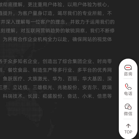
做彻底理解，更注重用户体验，以用户体验为核心，
值提升，为客户量身订造，竭尽我们的专业所能，不
重并深入理解每一位客户的理念，并致力于运用我们的
深刻理解，对互联网营销趋势的敏锐洞察，我们不断修
，为所有合作企业机构全力以赴，确保网站的视觉体
务于众多知名企业，创造出了综合集团企业、时尚零
训、餐饮食品、制造生产等多行业、多平台的优秀网
咨询
、鱼跃医疗、大族激光、华为、百丽、华大基因、深
三思、立达信、三雄极光、兆驰股份、安吉尔、欧瑞
电话
、科瑞技术、长园、崧盛股份、奋达、小米、倍思等
微信
TOP