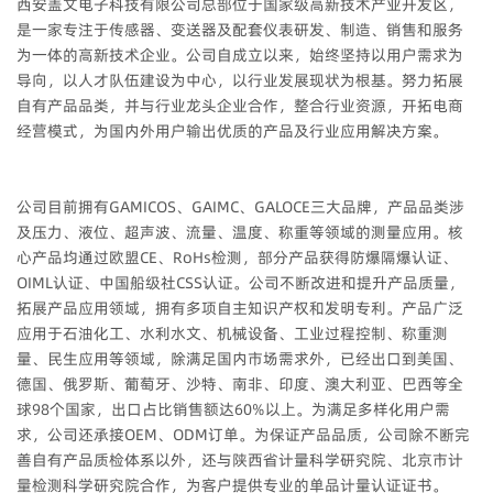
西安盖文电子科技有限公司总部位于国家级高新技术产业开发区，
是一家专注于传感器、变送器及配套仪表研发、制造、销售和服务
为一体的高新技术企业。公司自成立以来，始终坚持以用户需求为
导向，以人才队伍建设为中心，以行业发展现状为根基。努力拓展
自有产品品类，并与行业龙头企业合作，整合行业资源，开拓电商
经营模式，为国内外用户输出优质的产品及行业应用解决方案。
公司目前拥有GAMICOS、GAIMC、GALOCE三大品牌，产品品类涉
及压力、液位、超声波、流量、温度、称重等领域的测量应用。核
心产品均通过欧盟CE、RoHs检测，部分产品获得防爆隔爆认证、
OIML认证、中国船级社CSS认证。公司不断改进和提升产品质量，
拓展产品应用领域，拥有多项自主知识产权和发明专利。产品广泛
应用于石油化工、水利水文、机械设备、工业过程控制、称重测
量、民生应用等领域，除满足国内市场需求外，已经出口到美国、
德国、俄罗斯、葡萄牙、沙特、南非、印度、澳大利亚、巴西等全
球98个国家，出口占比销售额达60%以上。为满足多样化用户需
求，公司还承接OEM、ODM订单。为保证产品品质，公司除不断完
善自有产品质检体系以外，还与陕西省计量科学研究院、北京市计
量检测科学研究院合作，为客户提供专业的单品计量认证证书。