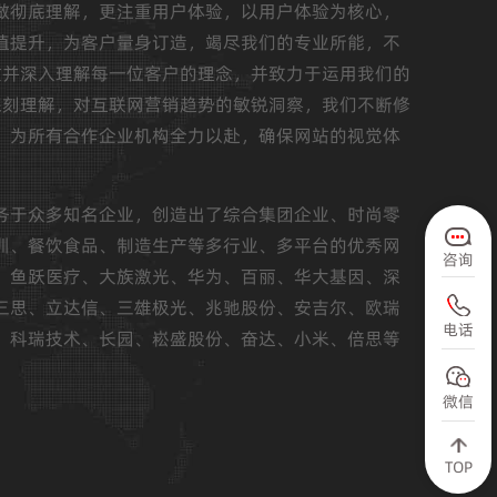
做彻底理解，更注重用户体验，以用户体验为核心，
值提升，为客户量身订造，竭尽我们的专业所能，不
重并深入理解每一位客户的理念，并致力于运用我们的
深刻理解，对互联网营销趋势的敏锐洞察，我们不断修
，为所有合作企业机构全力以赴，确保网站的视觉体
务于众多知名企业，创造出了综合集团企业、时尚零
训、餐饮食品、制造生产等多行业、多平台的优秀网
咨询
、鱼跃医疗、大族激光、华为、百丽、华大基因、深
三思、立达信、三雄极光、兆驰股份、安吉尔、欧瑞
电话
、科瑞技术、长园、崧盛股份、奋达、小米、倍思等
微信
TOP