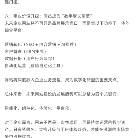
础门槛。
六、商业价值升级：网站成为“数字增长引擎”
未来企业网站将不再只是品牌展示窗口，而是集以下功能于一体的
综合平台：
营销转化（SEO + 内容营销 + AI推荐）
客户管理（CRM集成）
数据分析（用户行为追踪）
自动化运营（营销自动化工具）
网站将深度融入企业业务流程，成为数字化转型的重要支点。
总体来看，未来网站建设的发展趋势可以总结为四个关键词：
智能化、组件化、体验化、平台化。
对于企业而言，网站不再是一次性项目，而是持续运营的数字资
产。只有紧跟AI、架构升级与用户体验趋势，才能在激烈的市场竞
争中占据优势。