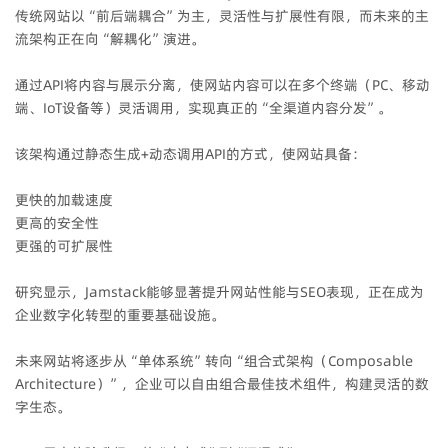
传统网站以“前后端耦合”为主，灵活性与扩展性有限，而未来的主
流架构正在向“解耦化”演进。
通过API将内容与展示分离，使网站内容可以在多个终端（PC、移动
端、IoT设备等）灵活调用，实现真正的“全渠道内容分发”。
该架构通过静态生成+动态调用API的方式，使网站具备：
更快的加载速度
更高的安全性
更强的可扩展性
研究显示，Jamstack能够显著提升网站性能与SEO表现，正在成为
企业数字化转型的重要基础设施。
未来网站将逐步从“单体系统”转向“组合式架构（Composable
Architecture）”，企业可以自由组合最佳技术组件，构建灵活的数
字生态。