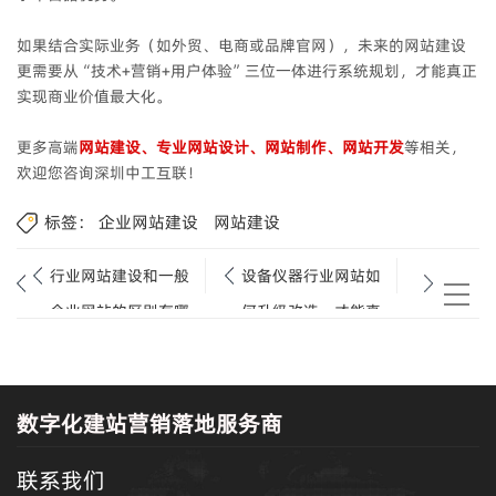
如果结合实际业务（如外贸、电商或品牌官网），未来的网站建设
更需要从“技术+营销+用户体验”三位一体进行系统规划，才能真正
实现商业价值最大化。
更多高端
网站建设、专业网站设计、网站制作、网站开发
等相关，
欢迎您咨询深圳中工互联！
标签：
企业网站建设
网站建设
行业网站建设和一般
设备仪器行业网站如
企业网站的区别有哪
何升级改造，才能真
些.
正支撑出海业务？
数字化建站营销落地服务商
联系我们