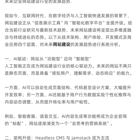
未来企业网站建设行业的发展趋势.
现如今，互联网时代，在数字经济与人工智能快速发展的背景下，
网站建设正从“信息展示工具”向“智能化数字平台”全面升级。结
合当前行业研究与最新技术趋势，未来网站建设将呈现出多维度融
合与持续进化的态势。以下从技术架构、用户体验、开发模式及商
业应用四个层面，对未来
网站建设
的发展趋势进行系统分析。
一、AI驱动：网站从“功能型”迈向“智能型”
人工智能正在成为网站建设行业的核心驱动力。未来的网站不再只
是静态页面，而是具备“感知用户、理解需求、动态响应”的能力。
一方面，AI可以自动生成页面结构、代码甚至设计方案，大幅提升
开发效率；另一方面，AI还能基于用户行为数据实现个性化推荐与
内容动态调整，从而提升转化率与用户粘性。
例如，智能客服、语音交互、AI内容生成等功能将成为企业官网
的“标配”，网站逐渐演变为一个“会思考的营销系统”。
二、架构升级：Headless CMS 与 Jamstack 成为主流