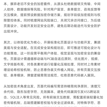
本，摒弃老旧不安全的加密套件，从源头杜绝数据明文传输、中间
人劫持、数据嗅探等风险。针对用户留言、表单提交、咨询反馈等
交互模块，提前预设数据加密存储方案，规划字段级加密规则与权
限管控体系。同时梳理网站风险端口，关闭冗余访问接口，为后续
页面设计、功能开发划定安全边界，避免后期功能迭代与安全防护
出现冲突。
其次，以体验优化为核心，开展标准化页面设计与功能开发，兼顾
美观与安全适配。在完成安全架构规划后，即可推进可视化设计与
功能落地，这一阶段需平衡用户体验、视觉呈现与加密安全的兼容
性。页面设计需遵循移动端与PC端自适应原则，优化图片、视频、
文字排版布局，对各类素材进行轻量化压缩处理，同时对上传素材
增设哈希校验机制，防止恶意伪装文件植入网站。所有页面交互按
钮、表单模块、弹窗逻辑需简洁规范，杜绝恶意代码嵌入漏洞。
从加密技术角度出发，页面代码编写需坚持精简纯净原则，清理冗
余代码、隐形加密字符、无效脚本，避免代码漏洞引发XSS跨站攻
击、SQL注入等常见风险。所有前端交互数据，需配置前端轻量化加
密传输机制，后端搭建解密校验与安全过滤体系，对特殊字符、恶