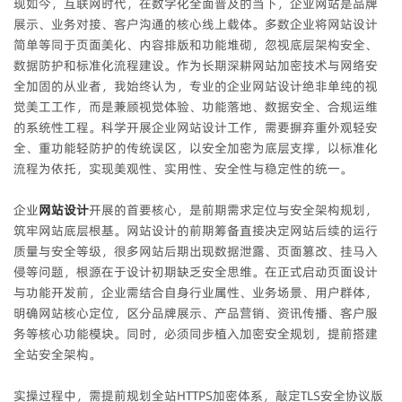
现如今，互联网时代，在数字化全面普及的当下，企业网站是品牌
展示、业务对接、客户沟通的核心线上载体。多数企业将网站设计
简单等同于页面美化、内容排版和功能堆砌，忽视底层架构安全、
数据防护和标准化流程建设。作为长期深耕网站加密技术与网络安
全加固的从业者，我始终认为，专业的企业网站设计绝非单纯的视
觉美工工作，而是兼顾视觉体验、功能落地、数据安全、合规运维
的系统性工程。科学开展企业网站设计工作，需要摒弃重外观轻安
全、重功能轻防护的传统误区，以安全加密为底层支撑，以标准化
流程为依托，实现美观性、实用性、安全性与稳定性的统一。
企业
网站设计
开展的首要核心，是前期需求定位与安全架构规划，
筑牢网站底层根基。网站设计的前期筹备直接决定网站后续的运行
质量与安全等级，很多网站后期出现数据泄露、页面篡改、挂马入
侵等问题，根源在于设计初期缺乏安全思维。在正式启动页面设计
与功能开发前，企业需结合自身行业属性、业务场景、用户群体，
明确网站核心定位，区分品牌展示、产品营销、资讯传播、客户服
务等核心功能模块。同时，必须同步植入加密安全规划，提前搭建
全站安全架构。
实操过程中，需提前规划全站HTTPS加密体系，敲定TLS安全协议版