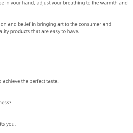
pe in your hand, adjust your breathing to the warmth and
ion and belief in bringing art to the consumer and
lity products that are easy to have.
 achieve the perfect taste.
mess?
its you.