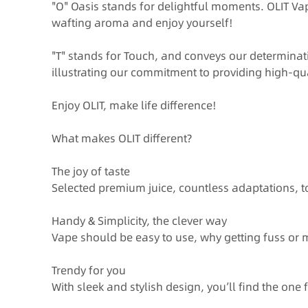
"O" Oasis stands for delightful moments. OLIT Va
wafting aroma and enjoy yourself!
"T" stands for Touch, and conveys our determinat
illustrating our commitment to providing high-qua
Enjoy OLIT, make life difference!
What makes OLIT different?
The joy of taste
Selected premium juice, countless adaptations, to
Handy & Simplicity, the clever way
Vape should be easy to use, why getting fuss or 
Trendy for you
With sleek and stylish design, you’ll find the one f